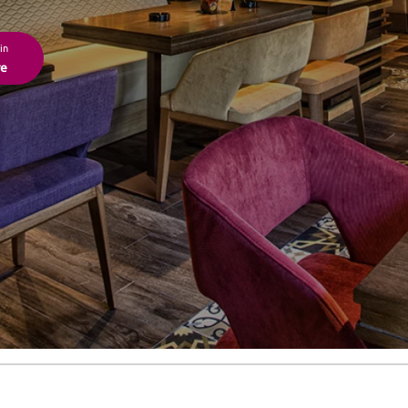
in
re