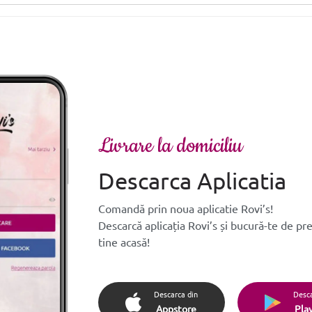
Livrare la domiciliu
Descarca Aplicatia
Comandă prin noua aplicatie Rovi’s!
Descarcă aplicația Rovi’s și bucură-te de pr
tine acasă!
Descarca din
Desca
Appstore
Pla