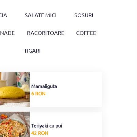
CIA
SALATE MICI
SOSURI
ONADE
RACORITOARE
COFFEE
TIGARI
Mamaliguta
6 RON
Teriyaki cu pui
42 RON