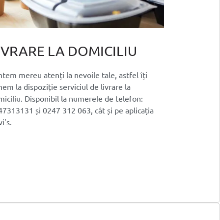
IVRARE LA DOMICILIU
tem mereu atenți la nevoile tale, astfel îți
em la dispoziție serviciul de livrare la
iciliu. Disponibil la numerele de telefon:
7313131 și 0247 312 063, cât și pe aplicația
i's.