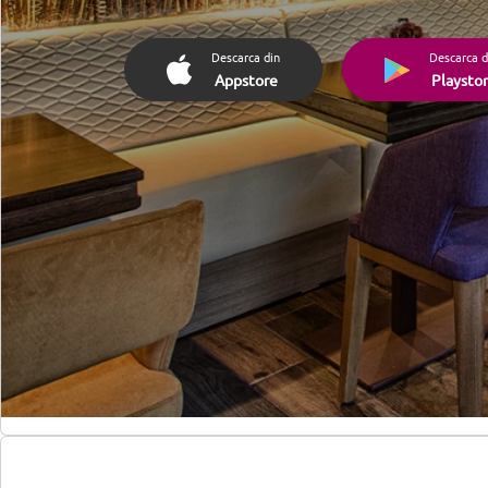
Descarca din
Descarca d
Appstore
Playsto