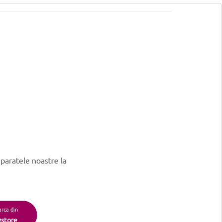
eparatele noastre la
rca din
ystore