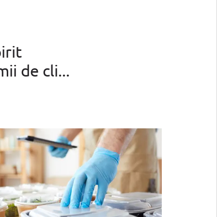
irit
ii de cli
...