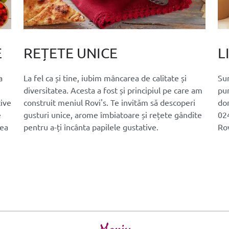
E
REȚETE UNICE
L
a
La fel ca și tine, iubim mâncarea de calitate și
Sun
diversitatea. Acesta a fost și principiul pe care am
pun
tive
construit meniul Rovi's. Te invităm să descoperi
dom
e
gusturi unice, arome îmbiatoare și rețete gândite
024
nea
pentru a-ți încânta papilele gustative.
Rov