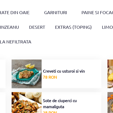
ATE DIN OAIE
GARNITURI
PAINE SI FOCA
MINZEANU
DESERT
EXTRAS (TOPING)
LIM
LA NEFILTRATA
Creveti cu usturoi si vin
78 RON
Sote de ciuperci cu
mamaliguta
28 RON